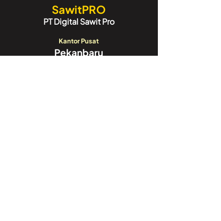
SawitPRO
PT Digital Sawit Pro
Kantor Pusat
Pekanbaru
Sudirman City Square Blok A-15,
Jl. Jend. Sudirman Blok A6,
Tengkerang Sel., Kec. Bukit Raya,
Kota Pekanbaru, Riau 28125
Call Center:
082188188052
Kantor Cabang
Jakarta
GoWork Chubb Square,
Chubb Square Building, 9th Floor
Jl. M.H. Thamrin No. 10,