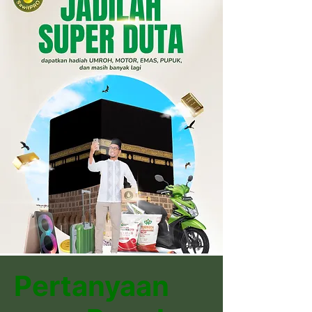
Pertanyaan