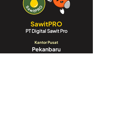
SawitPRO
PT Digital Sawit Pro
Kantor Pusat
Pekanbaru
Sudirman City Square Blok A-15,
Jl. Jend. Sudirman Blok A6,
Tengkerang Sel., Kec. Bukit Raya,
Kota Pekanbaru, Riau 28125
Call Center:
082188188052
Kantor Cabang
Jakarta
GoWork Chubb Square,
Chubb Square Building, 9th Floor
Jl. M.H. Thamrin No. 10,