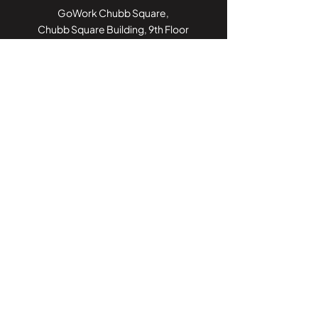
GoWork Chubb Square,
Chubb Square Building, 9th Floor
Jl. M.H. Thamrin No. 10,
Jakarta Pusat 10230
Call Center:
082188188052
Kantor Cabang
Jambi
Jl. Iswahyudi, No 02
Pasir Putih, Paal Merah,
Kota Jambi, Jambi 36126
Call Center:
082188188052
Kantor Cabang
Sulawesi
Unit No. 3, Jl. Poros Palu – Mamuju, Kel.
Tobadak, Kec. Tobadak,
Kab. Mamuju Tengah, Sulawesi Barat
Call Center:
082188188052