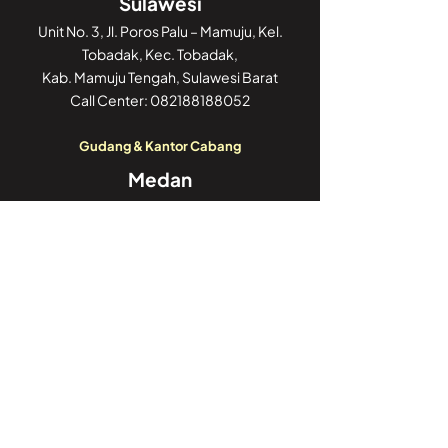
Sulawesi
Unit No. 3, Jl. Poros Palu – Mamuju, Kel.
Tobadak, Kec. Tobadak,
Kab. Mamuju Tengah, Sulawesi Barat
Call Center:
082188188052
Gudang & Kantor Cabang
Medan
Komplek Pergudangan Skydex
Business Hub, Unit B8, Jl. Tj. Morawa,
Kel. Teladan Bar., Kec. Medan Kota,
Kota Medan, Sumatera Utara 20214
Call Center:
082188188052
Gudang Cabang
Pekanbaru
Komplek Pergudangan PRIMA CENTRE
Blok C2, Jln Garuda Sakti Km 3 Simpang