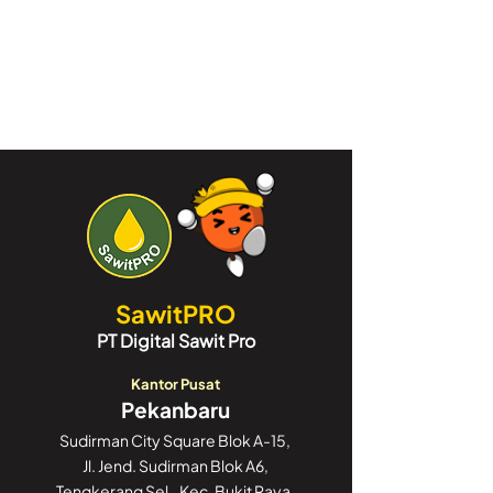
SawitPRO
PT Digital Sawit Pro
Kantor Pusat
Pekanbaru
Sudirman City Square Blok A-15,
Jl. Jend. Sudirman Blok A6,
Tengkerang Sel., Kec. Bukit Raya,