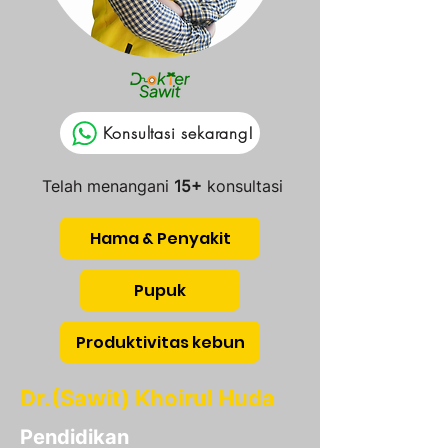
Konsultasi sekarang!
Telah menangani
15+
konsultasi
Hama & Penyakit
Pupuk
Produktivitas kebun
Dr.(Sawit) Khoirul Huda
Pendidikan