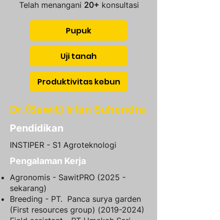
Telah menangani
20+
konsultasi
Pupuk
Uji tanah
Produktivitas kebun
Dr.(Sawit) Irfan Suhendra
Pendidikan
INSTIPER - S1 Agroteknologi
Pengalaman Kerja
Agronomis - SawitPRO (2025 -
sekarang)
Breeding - PT. Panca surya garden
(First resources group)
(2019-2024)